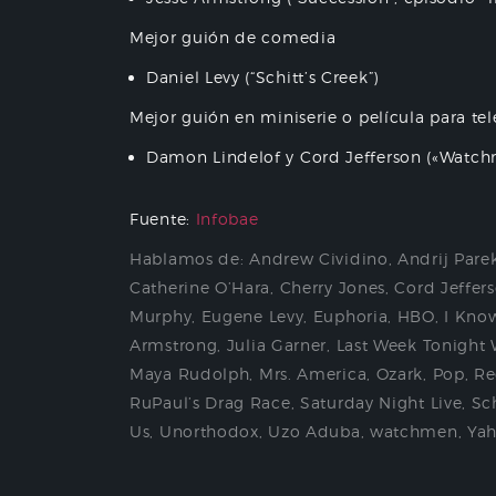
Mejor guión de comedia
Daniel Levy (“Schitt’s Creek”)
Mejor guión en miniserie o película para tel
Damon Lindelof y Cord Jefferson («Watch
Fuente:
Infobae
Hablamos de:
Andrew Cividino
,
Andrij Pare
Catherine O’Hara
,
Cherry Jones
,
Cord Jeffer
Murphy
,
Eugene Levy
,
Euphoria
,
HBO
,
I Know
Armstrong
,
Julia Garner
,
Last Week Tonight 
Maya Rudolph
,
Mrs. America
,
Ozark
,
Pop
,
Re
RuPaul’s Drag Race
,
Saturday Night Live
,
Sch
Us
,
Unorthodox
,
Uzo Aduba
,
watchmen
,
Yah