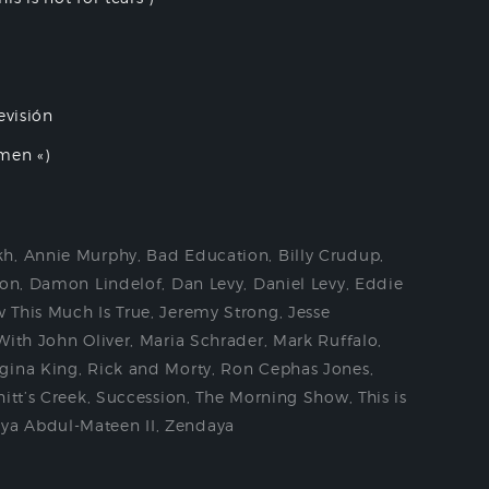
evisión
men «)
kh
,
Annie Murphy
,
Bad Education
,
Billy Crudup
,
son
,
Damon Lindelof
,
Dan Levy
,
Daniel Levy
,
Eddie
 This Much Is True
,
Jeremy Strong
,
Jesse
With John Oliver
,
Maria Schrader
,
Mark Ruffalo
,
gina King
,
Rick and Morty
,
Ron Cephas Jones
,
itt’s Creek
,
Succession
,
The Morning Show
,
This is
ya Abdul-Mateen II
,
Zendaya