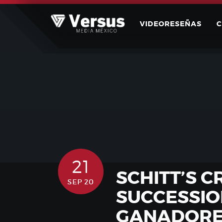
Skip
to
VIDEORESEÑAS
content
21
SCHITT’S C
SEP 20
SUCCESSIO
GANADORES