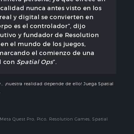
sicalidad nunca antes visto en los
eal y digital se convierten en
rpo es el controlador”, dijo
utivo y fundador de Resolution
 en el mundo de los juegos,
marcando el comienzo de una
ad con
Spatial Ops
”.
… ¡nuestra realidad depende de ello! Juega Spatial
.
Meta Quest Pro
,
Pico
,
Resolution Games
,
Spatial