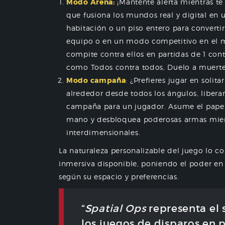
Modo Arena:
¡Mantente alerta mientras t
que fusiona los mundos real y digital en 
habitación o un piso entero para converti
equipo o en un modo competitivo en el m
compite contra ellos en partidas de 1 con
como Todos contra todos, Duelo a muerte
Modo campaña
: ¿Prefieres jugar en solit
alrededor desde todos los ángulos, libe
campaña para un jugador. Asume el papel 
mano y desbloquea poderosas armas mien
interdimensionales.
La naturaleza personalizable del juego lo c
inmersiva disponible, poniendo el poder en
según su espacio y preferencias.
“
Spatial Ops
representa el 
los juegos de disparos en 