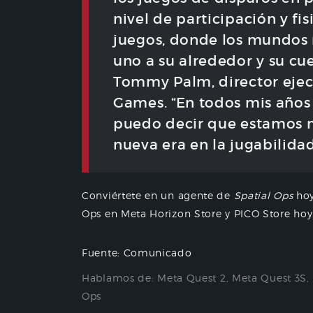
nivel de participación y fi
juegos, donde los mundos r
uno a su alrededor y su cue
Tommy Palm, director ejec
Games. “En todos mis años
puedo decir que estamos 
nueva era en la jugabilid
Conviértete en un agente de
Spatial Ops
hoy
Ops en Meta Horizon Store y PICO Store hoy
Fuente: Comunicado
Hablamos de:
Meta Quest 2
,
Meta Quest 3S
,
Ops