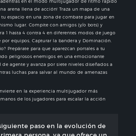
e adentras en el modo multijugador de ritmo rápido
una arena llena de acción! Traza un mapa de una
r tu espacio en una zona de combate para jugar en
ismo lugar. Compite con amigos (y/o bots) y
tra 1 hasta 4 contra 4 en diferentes modos de juego
 por equipos, Capturar la bandera y Dominación.
ario? Prepárate para que aparezcan portales a tu
rando peligrosos enemigos en una emocionante
de agente y avanza por siete niveles diseñados a
tras luchas para salvar al mundo de amenazas
onvierte en la experiencia multijugador más
 manos de los jugadores para escalar la acción
siguiente paso en la evolución de
primera persona, ya que ofrece un