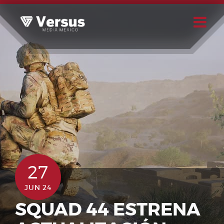
Skip
to
content
Buscar
Usuario
27
JUN 24
SQUAD 44 ESTRENA