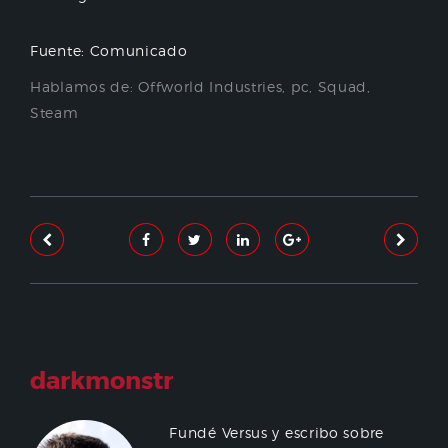
Fuente: Comunicado
Hablamos de:
Offworld Industries
,
pc
,
Squad
,
Steam
darkmonstr
Fundé Versus y escribo sobre