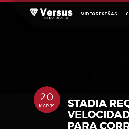
Skip
to
VIDEORESEÑAS
content
20
STADIA RE
MAR 19
VELOCIDAD
PARA CORR