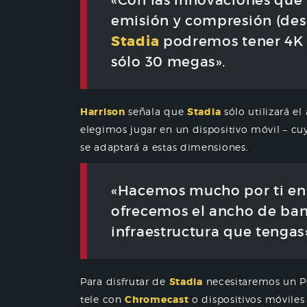
«Con las innovaciones que
emisión y compresión (des
Stadia
podremos tener 4K 
sólo 30 megas».
Harrison
señala que
Stadia
sólo utilizará e
elegimos jugar en un dispositivo móvil – cuya
se adaptará a estas dimensiones.
«Hacemos mucho por ti en 
ofrecemos el ancho de ban
infraestructura que tenga
Para disfrutar de
Stadia
necesitaremos un P
tele con
Chromecast
o dispositivos móvile