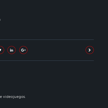
a
re videojuegos.