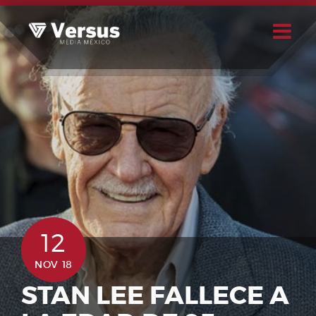
Skip
to
content
Buscar
Usuario
12
NOV 18
STAN LEE FALLECE A