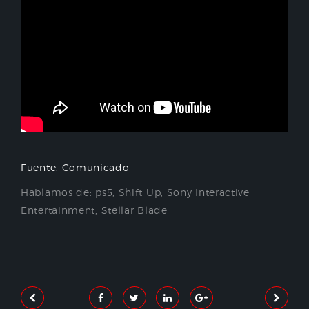
Fuente: Comunicado
Hablamos de:
ps5
,
Shift Up
,
Sony Interactive
Entertainment
,
Stellar Blade