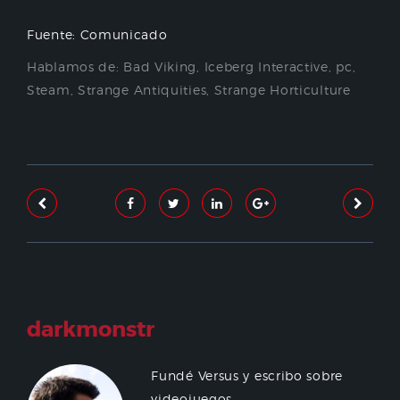
Fuente: Comunicado
Hablamos de:
Bad Viking
,
Iceberg Interactive
,
pc
,
Steam
,
Strange Antiquities
,
Strange Horticulture
darkmonstr
Fundé Versus y escribo sobre
videojuegos.