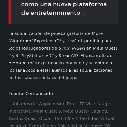
como una nueva plataforma
de entretenimiento”.
La actualización de prueba gratuita de Muse –
“Algorithm” Experience™ ya está disponible para
todos los jugadores de
Synth Riders
en Meta Quest
2 y 3, PlayStation VR2 y SteamVR. El desarrollador
promete más experiencias por venir y se anima a
los fanáticos a estar atentos a las actualizaciones
en los canales sociales del juego.
Fuente: Comunicado
Hablamos de:
Apple Vision Pro
,
HTC Vive
,
Kluge
Interactive
,
Meta Quest 3
,
Meta Quest+ Catalog
,
Oculus Quest
,
Oculus Rift
,
PS VR
,
Realidad Virtual
,
steam vr
,
Synth Riders
,
Valve Index
,
Viveport
,
VR
,