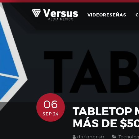
Skip
to
VIDEORESEÑAS
content
06
TABLETOP 
SEP 24
MÁS DE $5
darkmonstr
Tecnolog