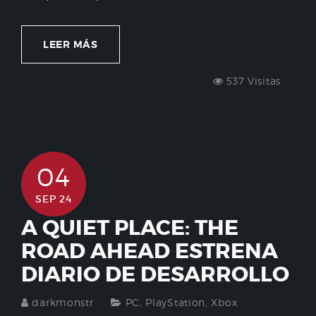
LEER MÁS
537 Visitas
04
SEP 24
A QUIET PLACE: THE
ROAD AHEAD ESTRENA
DIARIO DE DESARROLLO
darkmonstr
PC
,
PlayStation
,
Xbox