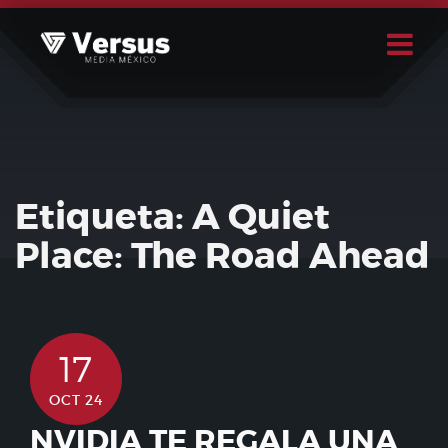
Skip
to
content
Buscar
Usuario
Etiqueta:
A Quiet
Place: The Road Ahead
17
OCT 24
NVIDIA TE REGALA UNA