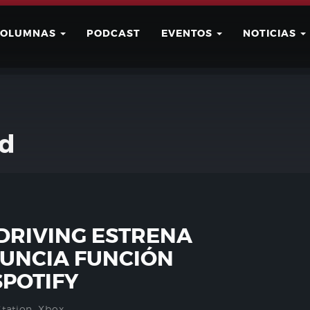
COLUMNAS
PODCAST
EVENTOS
NOTICIAS
Buscar
Usuario
rd
DRIVING ESTRENA
NUNCIA FUNCIÓN
SPOTIFY
Station
,
Xbox