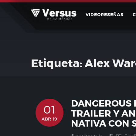
Skip
to
VIDEORESEÑAS
content
Etiqueta:
Alex Wa
DANGEROUS 
01
TRAILER Y A
ABR 19
NATIVA CON 
darkmonstr
PC
,
Play