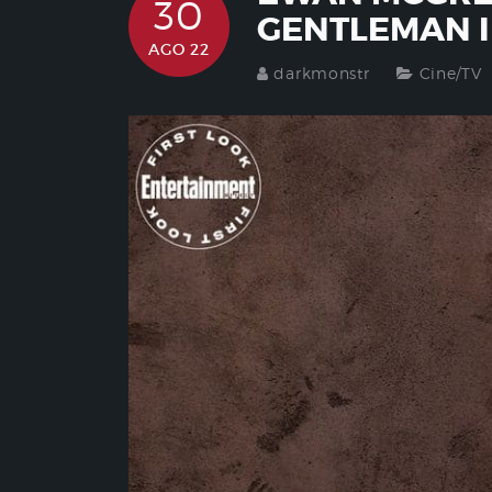
30
GENTLEMAN 
AGO 22
darkmonstr
Cine/TV