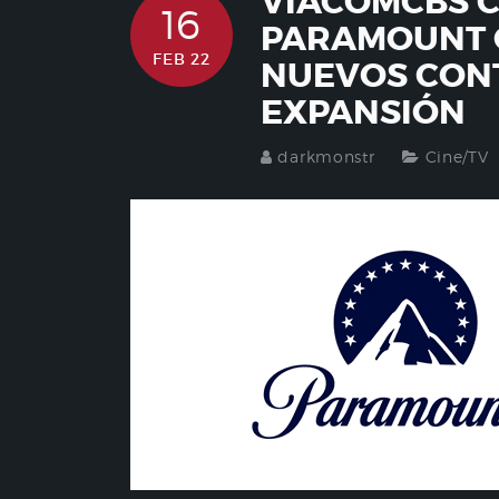
VIACOMCBS C
16
PARAMOUNT 
FEB 22
NUEVOS CONT
EXPANSIÓN
darkmonstr
Cine/TV