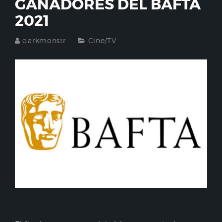
GANADORES DEL BAFTA
2021
darkmonstr
Cine/TV