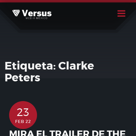
Skip
to
content
Buscar
Usuario
Etiqueta:
Clarke
Peters
23
FEB 22
MIRA EL TRAILER DE THE