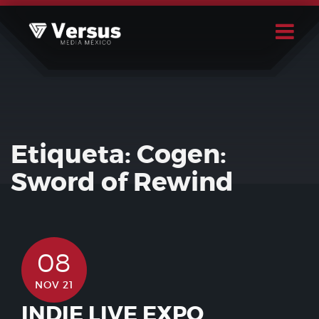
Skip
to
content
Buscar
Usuario
Etiqueta:
Cogen:
Sword of Rewind
08
NOV 21
INDIE LIVE EXPO