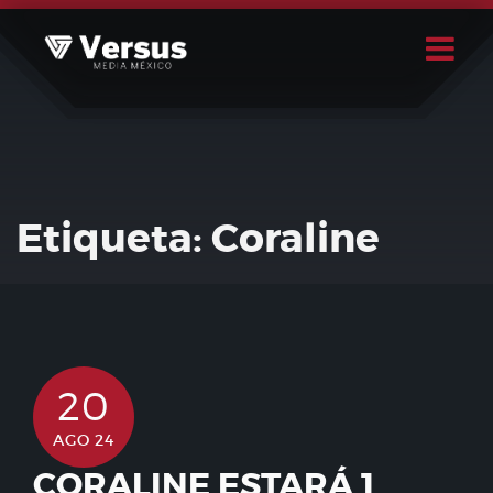
Skip
to
content
Buscar
Usuario
Etiqueta:
Coraline
20
AGO 24
CORALINE ESTARÁ 1