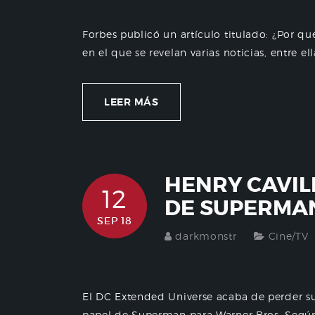
Forbes publicó un artículo titulado: ¿Por q
en el que se revelan varias noticias, entre el
LEER MÁS
HENRY CAVIL
12
DE SUPERMA
SEP 18
darkmonstr
Cine/TV
El DC Extended Universe acaba de perder su
papel de Superman para Warner Bros. Según