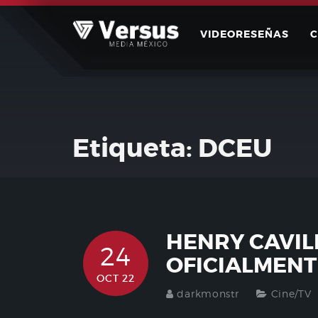
Skip
to
VIDEORESEÑAS
content
Etiqueta:
DCEU
HENRY CAVIL
24
OFICIALMEN
OCT 22
darkmonstr
Cine/TV