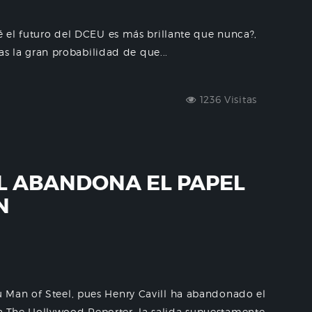
ué el futuro del DCEU es más brillante que nunca?,
las la gran probabilidad de que...
1236 Visitas
L ABANDONA EL PAPEL
N
 Man of Steel, pues Henry Cavill ha abandonado el
 The Hollywood Reporter, la salida supuestamente