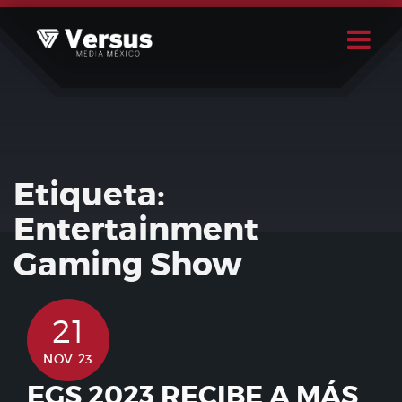
Skip
to
content
Buscar
Usuario
Etiqueta:
Entertainment
Gaming Show
21
NOV 23
EGS 2023 RECIBE A MÁS