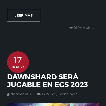
LEER MÁS
1904 Visitas
17
NOV 23
DAWNSHARD SERÁ
JUGABLE EN EGS 2023
darkmonstr
EGS
,
PC
,
Tecnología