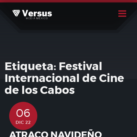
Skip
to
content
Buscar
Usuario
Etiqueta:
Festival
Internacional de Cine
de los Cabos
06
DIC 22
ATRACO NAVIDEÑO