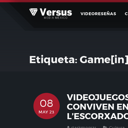
Skip
to
VIDEORESEÑAS
content
Etiqueta:
Game[in]
VIDEOJUEGOS
08
CONVIVEN EN
MAY 23
L’ESCORXAD
darkmonstr
Cultura