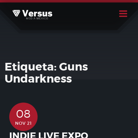
Skip
to
content
Buscar
Usuario
Etiqueta:
Guns
Undarkness
08
NOV 21
INDIE LIVE EXPO