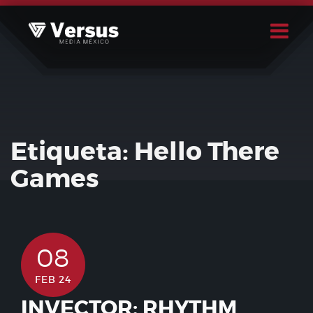
Skip
to
content
Buscar
Usuario
Etiqueta:
Hello There
Games
08
FEB 24
INVECTOR: RHYTHM