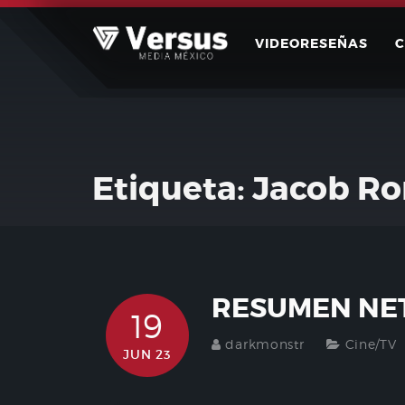
Skip
to
VIDEORESEÑAS
content
Etiqueta:
Jacob Ro
RESUMEN NET
19
darkmonstr
Cine/TV
JUN 23