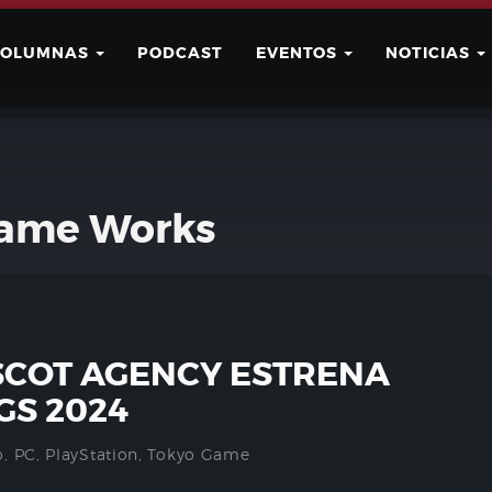
COLUMNAS
PODCAST
EVENTOS
NOTICIAS
Buscar
Usuario
Game Works
SCOT AGENCY ESTRENA
GS 2024
o
,
PC
,
PlayStation
,
Tokyo Game