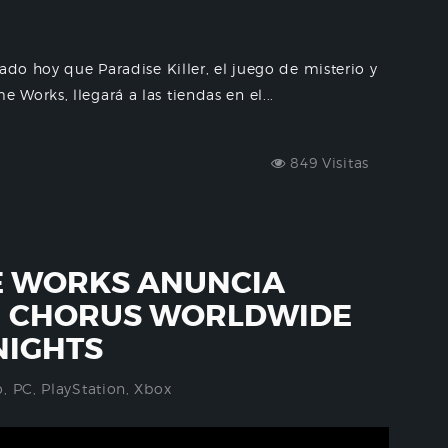
ado hoy que Paradise Killer, el juego de misterio y
Works, llegará a las tiendas en el...
849 Visitas
E WORKS ANUNCIA
N CHORUS WORLDWIDE
NIGHTS
o
,
PC
,
PlayStation
,
Xbox