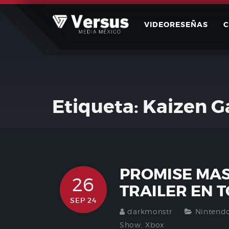
Skip
to
VIDEORESEÑAS
content
Etiqueta:
Kaizen 
PROMISE MA
26
TRAILER EN T
SEP 24
darkmonstr
Nintend
Show
,
Xbox