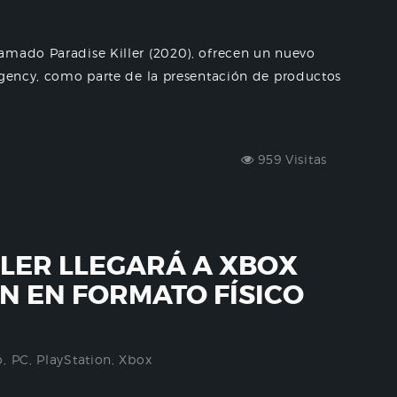
amado Paradise Killer (2020), ofrecen un nuevo
 Agency, como parte de la presentación de productos
959 Visitas
LLER LLEGARÁ A XBOX
ON EN FORMATO FÍSICO
o
,
PC
,
PlayStation
,
Xbox