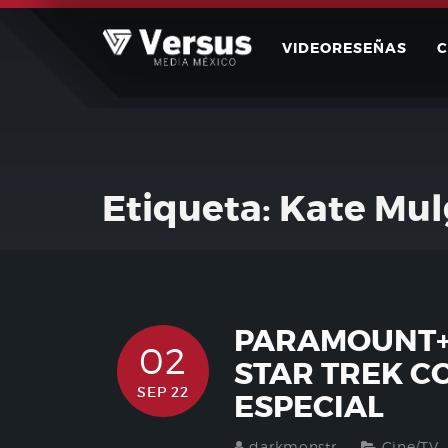
Skip
to
VIDEORESEÑAS
content
Etiqueta:
Kate Mu
PARAMOUNT+ 
02
STAR TREK C
SEP 22
ESPECIAL
darkmonstr
Cine/TV