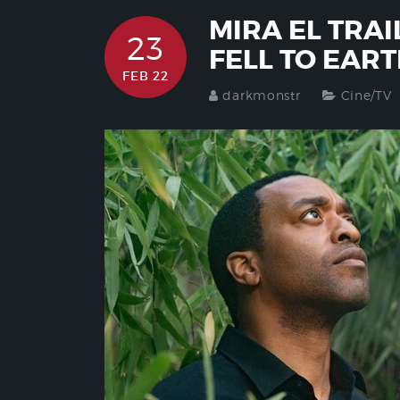
MIRA EL TRA
23
FELL TO EAR
FEB 22
darkmonstr
Cine/TV