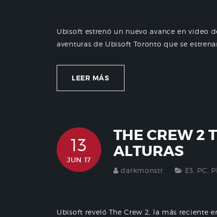
Ubisoft estrenó un nuevo avance en video de S
aventuras de Ubisoft Toronto que se estrenar
LEER MÁS
THE CREW 2 
13
ALTURAS
JUN 17
darkmonstr
E3
,
PC
,
P
Ubisoft reveló The Crew 2, la más reciente 