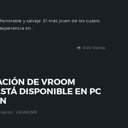
z honorable y salvaje. El más joven de los cuatro
experiencia en...
1146 Visitas
ACIÓN DE VROOM
STÁ DISPONIBLE EN PC
ON
Station
,
VR/AR/MR