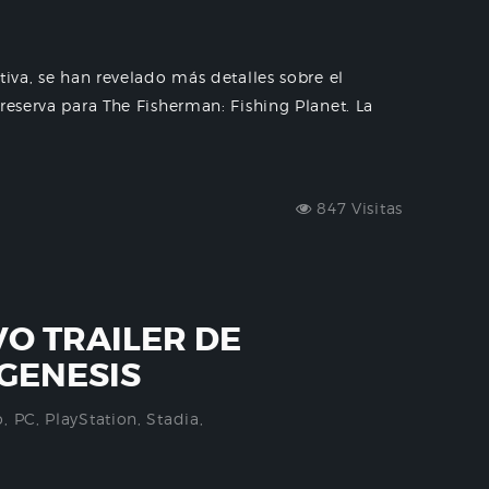
tiva, se han revelado más detalles sobre el
reserva para The Fisherman: Fishing Planet. La
847 Visitas
VO TRAILER DE
GENESIS
o
,
PC
,
PlayStation
,
Stadia
,