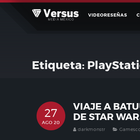
Skip
to
VIDEORESEÑAS
content
Etiqueta:
PlayStat
VIAJE A BAT
27
DE STAR WAR
AGO 20
darkmonstr
Gamesc