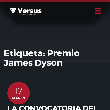
Skip
to
content
Buscar
Usuario
Etiqueta:
Premio
James Dyson
17
MAR 21
LA CONVOCATORIA DEL