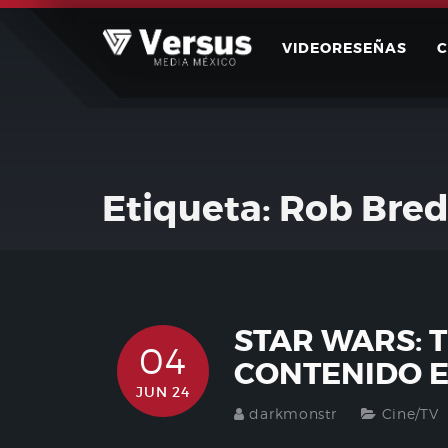
Skip
to
VIDEORESEÑAS
content
Etiqueta:
Rob Bre
STAR WARS: 
04
CONTENIDO E
JUN 24
darkmonstr
Cine/TV