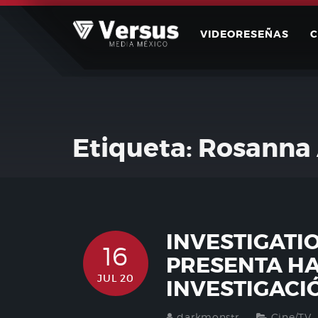
Skip
to
VIDEORESEÑAS
content
Etiqueta:
Rosanna 
INVESTIGATI
16
PRESENTA HA
JUL 20
INVESTIGACIÓ
darkmonstr
Cine/TV