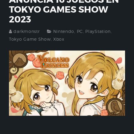
TOKYO GAMES SHOW
2023
darkmonstr
Nintendo
,
PC
,
PlayStation
,
Tokyo Game Show
,
Xbox