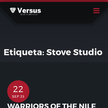
Skip
to
content
Buscar
Usuario
Etiqueta:
Stove Studio
22
SEP 23
WARRIORS OF THE NILE