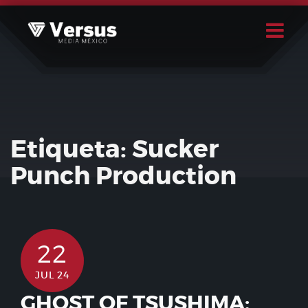
Skip
to
content
Buscar
Usuario
Etiqueta:
Sucker
Punch Production
22
JUL 24
GHOST OF TSUSHIMA: