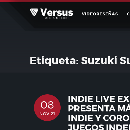
Skip
to
VIDEORESEÑAS
content
Etiqueta:
Suzuki S
INDIE LIVE E
08
PRESENTA MÁ
NOV 21
INDIE Y COR
JUEGOS INDE