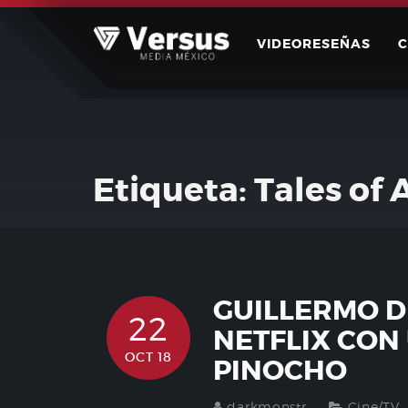
Skip
to
VIDEORESEÑAS
content
Etiqueta:
Tales of 
GUILLERMO D
22
NETFLIX CON
OCT 18
PINOCHO
darkmonstr
Cine/TV