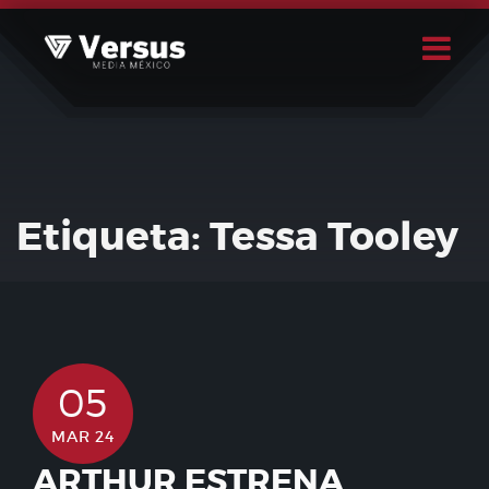
Skip
to
content
Buscar
Usuario
Etiqueta:
Tessa Tooley
05
MAR 24
ARTHUR ESTRENA