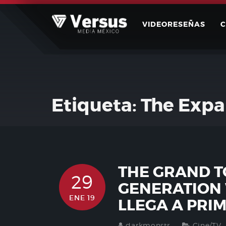
Skip
to
VIDEORESEÑAS
content
Etiqueta:
The Expa
THE GRAND T
29
GENERATION 
ENE 19
LLEGA A PRI
darkmonstr
Cine/TV