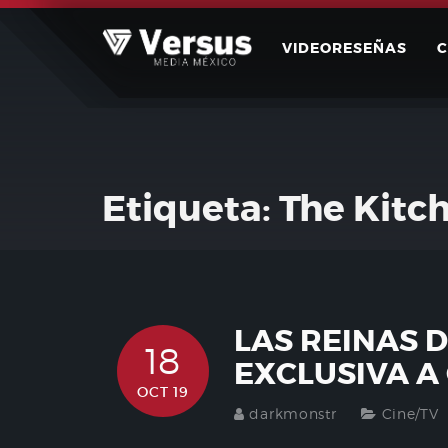
Skip
to
VIDEORESEÑAS
content
Etiqueta:
The Kitc
LAS REINAS 
18
EXCLUSIVA A
OCT 19
darkmonstr
Cine/TV