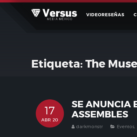
Skip
to
VIDEORESEÑAS
content
Etiqueta:
The Muse
SE ANUNCIA 
17
ASSEMBLES
ABR 20
darkmonstr
Eventos
,