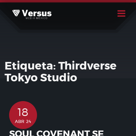
Skip
to
content
Buscar
Usuario
Etiqueta:
Thirdverse
Tokyo Studio
18
ABR 24
SOUL COVENANT SE