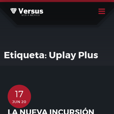
Skip
to
content
Buscar
Usuario
Etiqueta:
Uplay Plus
17
JUN 20
LA NUEVA INCURSIÓN