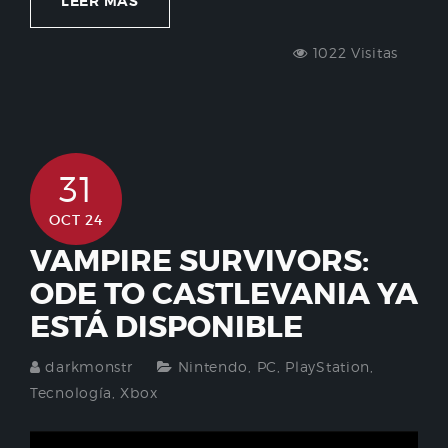
LEER MÁS
1022 Visitas
31
OCT 24
VAMPIRE SURVIVORS:
ODE TO CASTLEVANIA YA
ESTÁ DISPONIBLE
darkmonstr
Nintendo
,
PC
,
PlayStation
,
Tecnología
,
Xbox