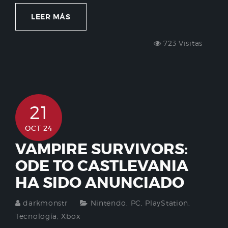
LEER MÁS
723 Visitas
21
OCT 24
VAMPIRE SURVIVORS:
ODE TO CASTLEVANIA
HA SIDO ANUNCIADO
darkmonstr
Nintendo
,
PC
,
PlayStation
,
Tecnología
,
Xbox