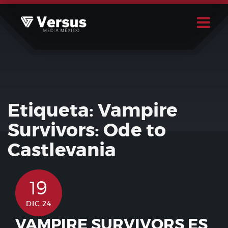
Skip
to
content
Buscar
Usuario
Etiqueta:
Vampire
Survivors: Ode to
Castlevania
19
DIC 24
VAMPIRE SURVIVORS ES