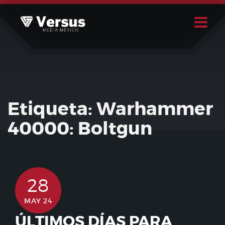
Skip
to
content
Buscar
Usuario
Etiqueta:
Warhammer
40000: Boltgun
28
MAY 24
ÚLTIMOS DÍAS PARA