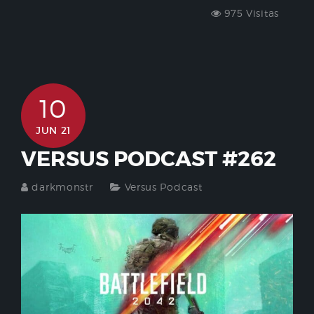
975 Visitas
10
JUN 21
VERSUS PODCAST #262
darkmonstr
Versus Podcast