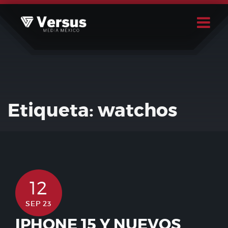
Skip
to
content
Buscar
Usuario
Etiqueta:
watchos
12
SEP 23
IPHONE 15 Y NUEVOS