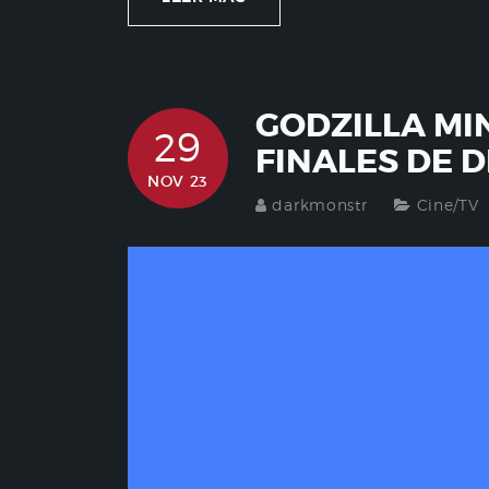
GODZILLA MI
29
FINALES DE 
NOV 23
darkmonstr
Cine/TV