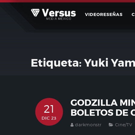
Skip
to
VIDEORESEÑAS
content
Etiqueta:
Yuki Ya
GODZILLA MI
21
BOLETOS DE 
DIC 23
darkmonstr
Cine/TV