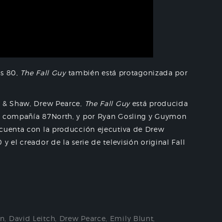
os 80,
The Fall Guy
también está protagonizada por
s & Shaw, Drew Pearce,
The Fall Guy
está producida
u compañía 87North, y por Ryan Gosling y Guymon
 cuenta con la producción ejecutiva de Drew
 el creador de la serie de televisión original Fall
on
,
David Leitch
,
Drew Pearce
,
Emily Blunt
,