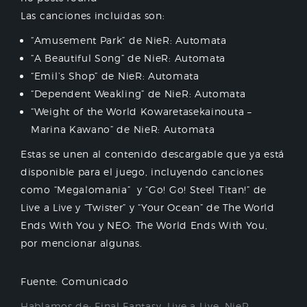
Las canciones incluidas son:
“Amusement Park” de NieR: Automata
“A Beautiful Song” de NieR: Automata
“Emil’s Shop” de NieR: Automata
“Dependent Weakling” de NieR: Automata
“Weight of the World Kowaretasekainouta –
Marina Kawano” de NieR: Automata
Estas se unen al contenido descargable que ya está
disponible para el juego, incluyendo canciones
como “Megalomania” y “Go! Go! Steel Titan!” de
Live a Live y “Twister” y “Your Ocean” de The World
Ends With You y NEO: The World Ends With You,
por mencionar algunas.
Fuente: Comunicado
Hablamos de:
Final Fantasy
,
Live a Live
,
NieR
,