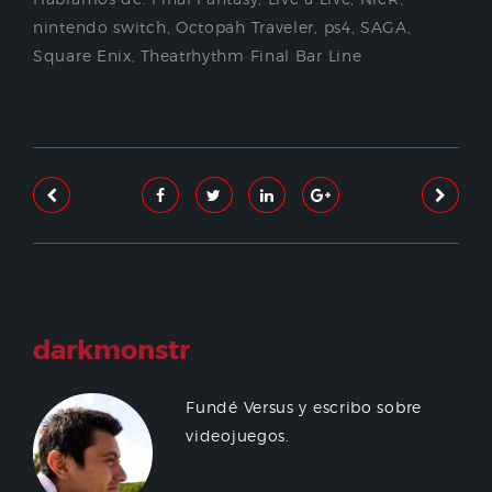
nintendo switch
,
Octopah Traveler
,
ps4
,
SAGA
,
Square Enix
,
Theatrhythm Final Bar Line
darkmonstr
Fundé Versus y escribo sobre
videojuegos.