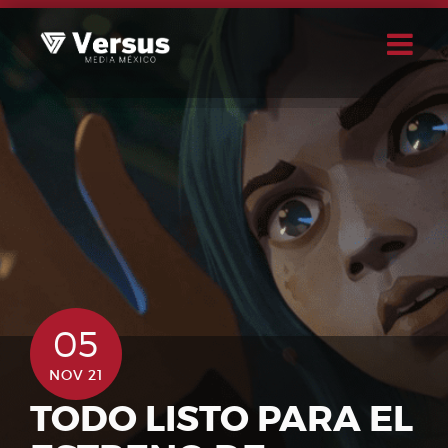
Skip
to
content
Buscar
Usuario
05
NOV 21
TODO LISTO PARA EL