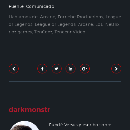
Fuente: Comunicado
Hablamos de:
Arcane
,
Fortiche Productions
,
League
of Legends
,
League of Legends: Arcane
,
LoL
,
Netflix
,
riot games
,
TenCent
,
Tencent Video
darkmonstr
Fundé Versus y escribo sobre