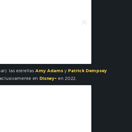
inoamérica (@disneyplusla)
r): las estrellas
Amy Adams
y
Patrick Dempsey
exclusivamente en
Disney+
en 2022.