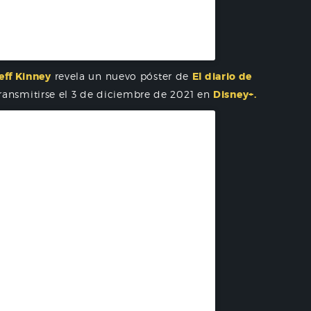
inoamérica (@disneyplusla)
eff Kinney
revela un nuevo póster de
El diario de
ransmitirse el 3 de diciembre de 2021 en
Disney+.