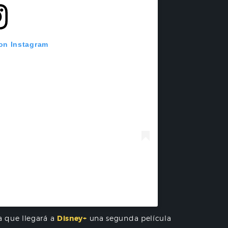
 on Instagram
inoamérica (@disneyplusla)
 que llegará a
Disney+
una segunda película