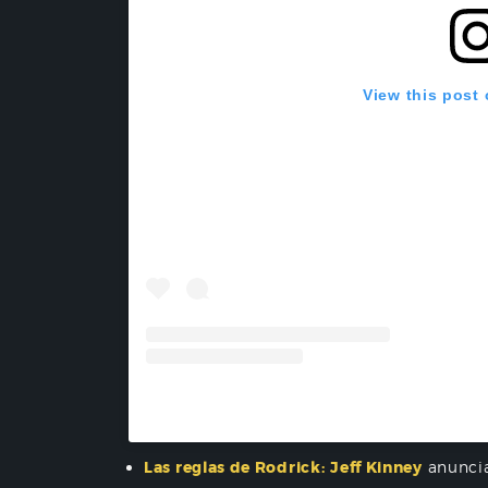
View this post
A post shared by Disney+ Lat
Las reglas de Rodrick:
Jeff Kinney
anuncia