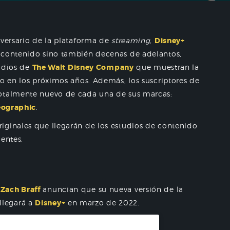
versario de la plataforma de
streaming,
Disney+
 contenido sino también decenas de adelantos,
tudios de
The Walt Disney Company
que muestran la
io en los próximos años. Además, los suscriptores de
otalmente nuevo de cada una de sus marcas:
Geographic
.
iginales que llegarán de los estudios de contenido
ientes.
Zach Braff
anuncian que su nueva versión de la
llegará a
Disney+
en marzo de 2022.