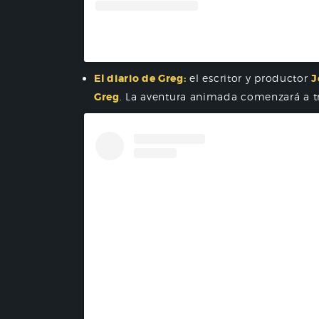
A post shared by Disney+ Lat
El diario de Greg:
el escritor y productor
J
Greg
. La aventura animada comenzará a t