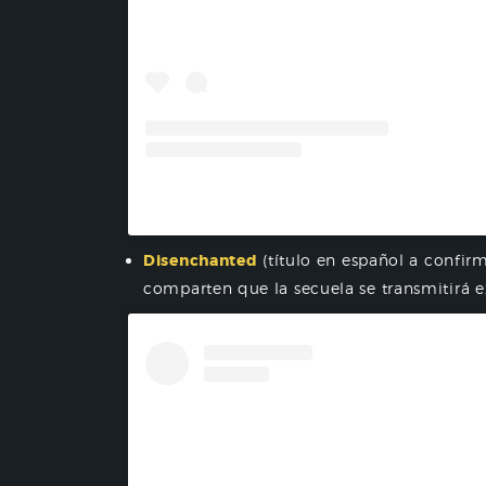
A post shared by Disney+ Lat
Disenchanted
(título en español a confirma
comparten que la secuela se transmitirá 