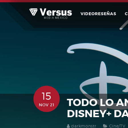
Skip
to
VIDEORESEÑAS
content
15
TODO LO A
NOV 21
DISNEY+ D
darkmonstr
Cine/TV