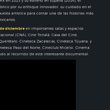
MX en 2023 y su estreno en España (2024), el
úblico por su enfoque innovador, su cuidado en el
puesta artística para contar una de las historias más
xicanos.
2 de diciembre
en importantes salas y espacios
Nacional (CNA), Cine Tonalá, Casa del Cine,
uerétaro, Cineteca Zacatecas, Cineteca Tijuana, y
ineteca Paso del Norte, Cineclub Micelio, Cinema
ndo al recorrido de este interesante documental.