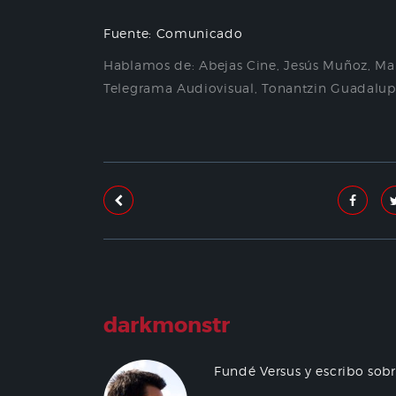
Fuente: Comunicado
Hablamos de:
Abejas Cine
,
Jesús Muñoz
,
Ma
Telegrama Audiovisual
,
Tonantzin Guadalup
darkmonstr
Fundé Versus y escribo sob