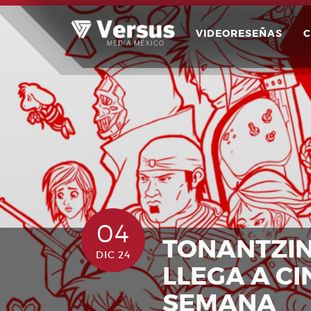
Skip
to
VIDEORESEÑAS
content
04
TONANTZI
DIC 24
LLEGA A C
SEMANA