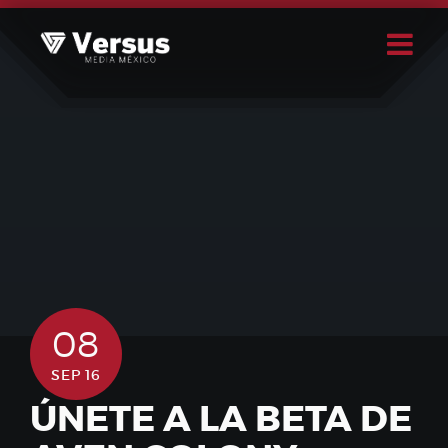
Skip
to
content
Buscar
Usuario
08
SEP 16
ÚNETE A LA BETA DE