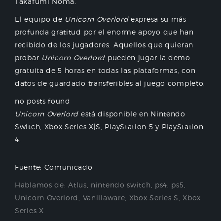
Takafumi Noma.
El equipo de
Unicorn Overlord
expresa su más
profunda gratitud por el enorme apoyo que han
recibido de los jugadores. Aquellos que quieran
probar
Unicorn Overlord
pueden jugar la demo
gratuita de 5 horas en todas las plataformas, con
datos de guardado transferibles al juego completo.
no posts found
Unicorn Overlord
está disponible en Nintendo
Switch, Xbox Series X|S, PlayStation 5 y PlayStation
4.
Fuente: Comunicado
Hablamos de:
Atlus
,
nintendo switch
,
ps4
,
ps5
,
Unicorn Overlord
,
Vanillaware
,
Xbox Series S
,
Xbox
Series X