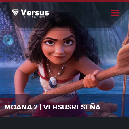
Skip
to
content
Buscar
Usuario
MOANA 2 | VERSUSRESEÑA